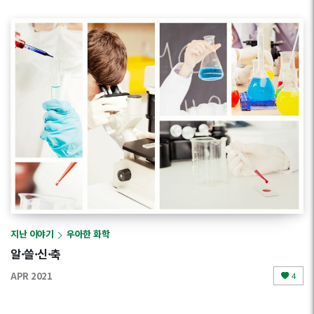
지난 이야기
우아한 화학
알·쓸·신·축
APR 2021
4