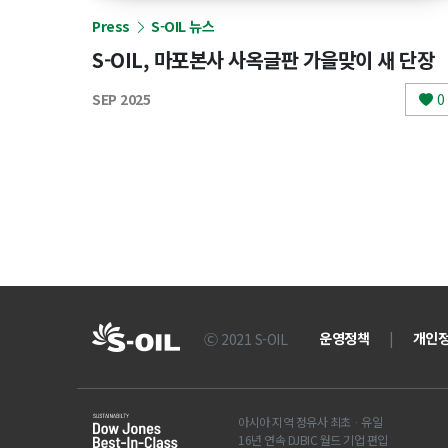
Press
S-OIL 뉴스
S-OIL, 마포본사 사옥글판 가을맞이 새 단장
SEP 2025
0
운영정책
|
개인
Ⓒ 2021 S-OIL
아시아 지역 정유사 최초ᆞ유일
16년 연속 DJBIC 월드 기업 편입