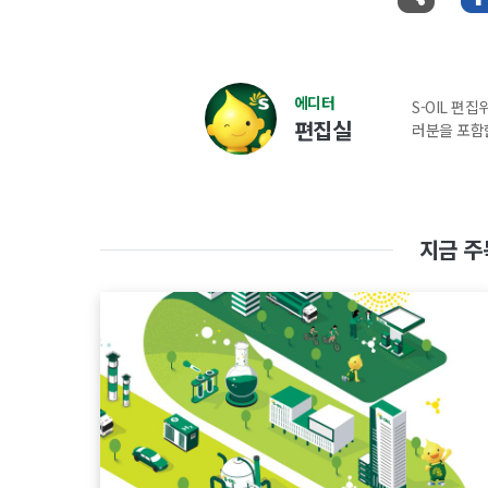
에디터
S-OIL 편
편집실
러분을 포함
지금 주