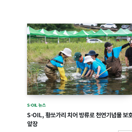
S-OIL 뉴스
S-OIL, 황쏘가리 치어 방류로 천연기념물 보
앞장