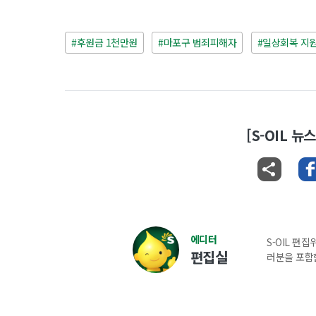
#후원금 1천만원
#마포구 범죄피해자
#일상회복 지
[S-OIL 
에디터
S-OIL 편
편집실
러분을 포함