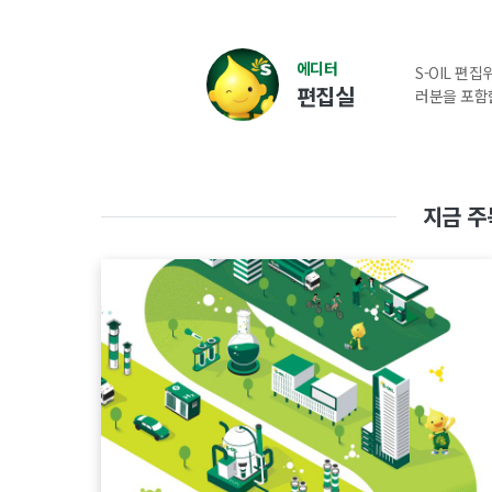
에디터
S-OIL 편
편집실
러분을 포함
지금 주