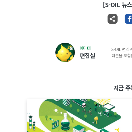
[S-OIL 
에디터
S-OIL 편
편집실
러분을 포함
지금 주