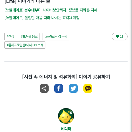
[Life] 이야기의 다른 글
[쏘일메이트] 봉수대부터 사이버보안까지, 정보를 지켜온 지혜
[쏘일메이트] 절절한 마음 따라 나서는 효(孝) 여정
#건강
#뜨거운 음료
#플라스틱 컵 뚜껑
13
#폴리프로필렌(이하 PP) 소재
[시선 속 에너지 & 석유화학] 이야기 공유하기
에디터