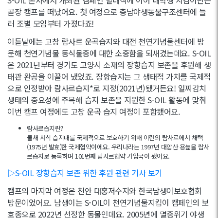
곧장 캠프를 떠났어요. 첫 여정으로 충남야생동물구조센터에 들
러 조별 모임부터 가졌다죠!
이튿날에는 고창 람사르 운곡습지와 대전 천연기념물센터에 방
문해 천연기념물 동식물종에 대한 소중함을 되새겼는데요. S-OIL
은 2021년부터 경기도 고양시 소재의 장항습지 보존을 후원해 생
태관 완공을 이끌어 냈었죠. 장항습지는 그 생태적 가치를 국제적
으로 인정받아 람사르습지*로 지정(2021년)됐거든요! 일찌감치
생태의 중요성에 주목해 습지 보존을 지원한 S-OIL 활동에 맞춰
이번 캠프 여정에도 고창 운곡 습지 여정이 포함됐어요.
람사르습지란?
물새 서식 습지대를 국제적으로 보호하기 위해 이란의 람사르에서 채택
(1975년 발효)한 국제협약이에요. 우리나라는 1997년 대암산 용늪을 람사
르습지로 등록하며 101번째 람사르협약 가입국이 됐어요.
▷S-OIL 장항습지 보존 위한 후원 관련 기사 보기
캠프의 마지막 여정은 천안 대홍저수지와 한국남생이보호협회
방문이었어요. 남생이는 S-OIL이 천연기념물지킴이 캠페인의 보
호종으로 2022년 선정한 동물인데요. 2005년에 멸종위기 야생