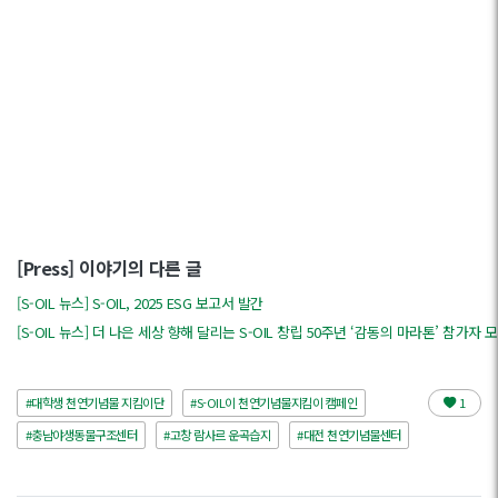
[Press] 이야기의 다른 글
[S-OIL 뉴스] S-OIL, 2025 ESG 보고서 발간
[S-OIL 뉴스] 더 나은 세상 향해 달리는 S-OIL 창립 50주년 ‘감동의 마라톤’ 참가자 
#대학생 천연기념물 지킴이단
#S-OIL이 천연기념물지킴이 캠페인
1
#충남야생동물구조센터
#고창 람사르 운곡습지
#대전 천연기념물센터