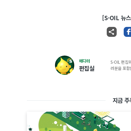
[S-OIL 
에디터
S-OIL 편
편집실
러분을 포함
지금 주