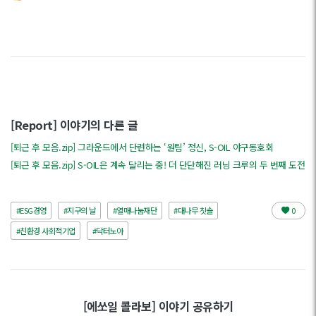
[Report] 이야기의 다른 글
[퇴근 후 모음.zip] 그라운드에서 단련하는 ‘원팀’ 정신, S-OIL 야구동호회
[퇴근 후 모음.zip] S-OIL은 계속 달리는 중! 더 단단해진 러닝 크루의 두 번째 도전
#ESG경영
#지구의 날
#열매나눔재단
#대나무 칫솔
0
#친환경 사회적기업
#닥터노아
[에쏘일 콜라보] 이야기 공유하기