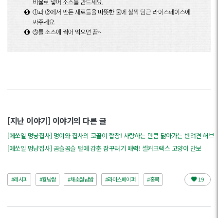
[지난 이야기] 이야기의 다른 글
[에쏘일 멍냥집사] 멍이와 집사의 코골이 합창! 사랑하는 만큼 닮아가는 반려견 허브
[에쏘일 멍냥집사] 곱슬곱슬 털에 감춘 잠꾸러기 매력! 셀커크랙스 고양이 만보
#레시피
#월남쌈
#채소월남쌈
#라이스페이퍼
#홈쿡
19