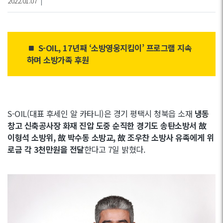
2022.01.07
|
S-OIL, 17년째 ‘소방영웅지킴이’ 프로그램 지속
하며 소방가족 후원
S-OIL(대표 후세인 알 카타니)은 경기 평택시 청북읍 소재
냉동
창고 신축공사장 화재 진압 도중 순직한 경기도 송탄소방서 故
이형석 소방위, 故 박수동 소방교, 故 조우찬 소방사 유족에게 위
로금 각 3천만원을 전달
한다고 7일 밝혔다.