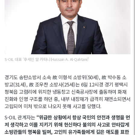
S-OIL 대표 ‘후세인 알 카타니(Hussain A. Al-Qahtani)’
경기도 송탄소방서 소속 故 이형석 소방위(50세), 故 박수동 소
방교(31세), 故 조우찬 소방사(25세)는 6일 12시경 경기 평택시
청북읍 고렴리에 위치한 냉동창고 신축공사장에 출동하여 화재
진화와 인명 구조를 하던 중, 내부 내장재가 급격히 재연소되면서
고립되어 미처 밖으로 나오지 못해 사고를 당했다.
S-OIL 관계자는
“위급한 상황에서 항상 국민의 안전과 생명을 먼
저 생각하고 이를 지키기 위해 헌신하다 불의의 사고로 안타깝게
소방관들의 명복을 빌며, 고인의 유가족들에게 깊은 애도를 표한