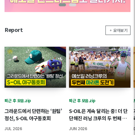
Report
모아보기
퇴근 후 모음.zip
퇴근 후 모음.zip
그라운드에서 단련하는 ‘원팀’
S-OIL은 계속 달리는 중! 더 단
정신, S-OIL 야구동호회
단해진 러닝 크루의 두 번째 도
전
JUL 2026
JUN 2026