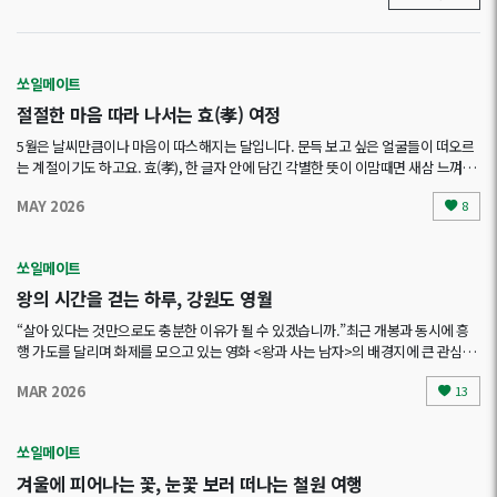
쏘일메이트
절절한 마음 따라 나서는 효(孝) 여정
5월은 날씨만큼이나 마음이 따스해지는 달입니다. 문득 보고 싶은 얼굴들이 떠오르
는 계절이기도 하고요. 효(孝), 한 글자 안에 담긴 각별한 뜻이 이맘때면 새삼 느껴지
는데요.
수원의 성벽부터 울산의 비석까지...
MAY 2026
8
쏘일메이트
왕의 시간을 걷는 하루, 강원도 영월
“살아 있다는 것만으로도 충분한 이유가 될 수 있겠습니까.”최근 개봉과 동시에 흥
행 가도를 달리며 화제를 모으고 있는 영화 <왕과 사는 남자>의 배경지에 큰 관심이
쏠리고 있어요. 그 중심에 있는 곳이 바로 강원도 영월입니다...
MAR 2026
13
쏘일메이트
겨울에 피어나는 꽃, 눈꽃 보러 떠나는 철원 여행