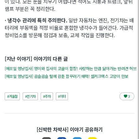
이 있다. 모든 눈을 치우기 어렵다면 적어도 지붕과 트렁크, 앞뒤
램프 부분은 꼭 정리한다.
· 냉각수 관리에 특히 주의한다.
일반 자동차는 엔진, 전기차는 배
터리에 부동액을 적정 비율로 혼합한 냉각수가 들어간다. 가급적
정비업소를 방문해 점검과 보충, 교체 작업을 진행한다.
[지난 이야기] 이야기의 다른 글
[에쏘일 멍냥집사] 멍이와 집사의 코골이 합창! 사랑하는 만큼 닮아가는 반려견 허브
[에쏘일 멍냥집사] 곱슬곱슬 털에 감춘 잠꾸러기 매력! 셀커크랙스 고양이 만보
#겨울철
#전기차
#주차
#히터
3
[신박한 차박사] 이야기 공유하기