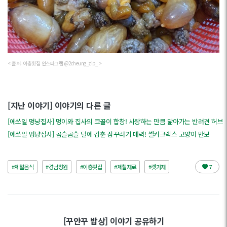
< 출처: 이층횟집 인스타그램 @2cheung_zip_ >
[지난 이야기] 이야기의 다른 글
[에쏘일 멍냥집사] 멍이와 집사의 코골이 합창! 사랑하는 만큼 닮아가는 반려견 허브
[에쏘일 멍냥집사] 곱슬곱슬 털에 감춘 잠꾸러기 매력! 셀커크랙스 고양이 만보
#제철음식
#경남창원
#이층횟집
#제철재료
#갯가재
7
[꾸안꾸 밥상] 이야기 공유하기