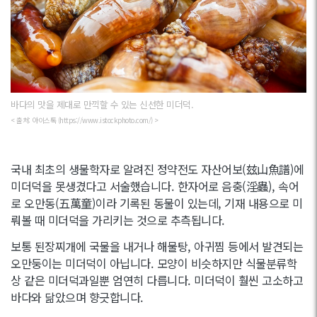
바다의 맛을 제대로 만끽할 수 있는 신선한 미더덕.
< 출처: 아이스톡 (https://www.istockphoto.com/) >
국내 최초의 생물학자로 알려진 정약전도 자산어보(玆山魚譜)에
미더덕을 못생겼다고 서술했습니다. 한자어로 음충(淫蟲), 속어
로 오만동(五萬童)이라 기록된 동물이 있는데, 기재 내용으로 미
뤄볼 때 미더덕을 가리키는 것으로 추측됩니다.
보통 된장찌개에 국물을 내거나 해물탕, 아귀찜 등에서 발견되는
오만둥이는 미더덕이 아닙니다. 모양이 비슷하지만 식물분류학
상 같은 미더덕과일뿐 엄연히 다릅니다. 미더덕이 훨씬 고소하고
바다와 닮았으며 향긋합니다.