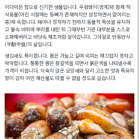
미더덕은 참으로 신기한 생물입니다. 우렁쉥이(멍게)와 함께 척
삭동물(어린 시절에는 등뼈가 존재하지만 성장하면서 없어지는
종)에 속합니다. 태어나 정착하기 전까지 동물적 특성을 유지하
고 물속 바위에 뿌리를 내린 뒤 그때부턴 기관 대부분을 스스로
소화해버리고 바닷속 해초처럼 살아갑니다. 그야말로 반동반식
(半動半食)의 삶입니다.
생김새도 특이합니다. 몸은 가늘고 길며 외피는 매끄럽지 못하고
딱딱합니다. 통통한 몸은 황갈색을 띠면서 붉은색을 나타낼수록
가격이 비쌉니다. 익숙지 않은 모양새와 달리 고소한 맛과 특유의
향이 감히 어떤 해산물도 따를 수 없을 정도로 깊습니다.