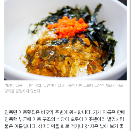
색감이 고운 미더덕 덮밥. 일견 비빔밥과 비슷하지만 그보다 고유한 재료가 서로
영역을 침범하지 않는다.
진동면 이층횟집은 바닷가 주변에 위치합니다. 가게 이름은 한때
진동항 부근에 이층 구조의 식당이 오롯이 이곳뿐이라 별명처럼
붙은 이름입니다. 생미더덕을 회로 먹거나 갓 지은 밥에 보기 좋